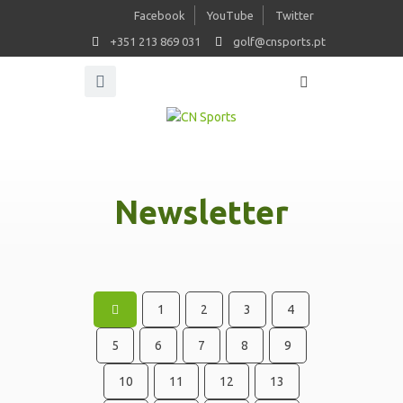
Facebook
YouTube
Twitter
+351 213 869 031
golf@cnsports.pt
Newsletter
1
2
3
4
5
6
7
8
9
10
11
12
13