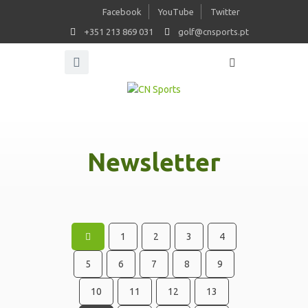
Facebook
YouTube
Twitter
+351 213 869 031
golf@cnsports.pt
Newsletter
1
2
3
4
5
6
7
8
9
10
11
12
13