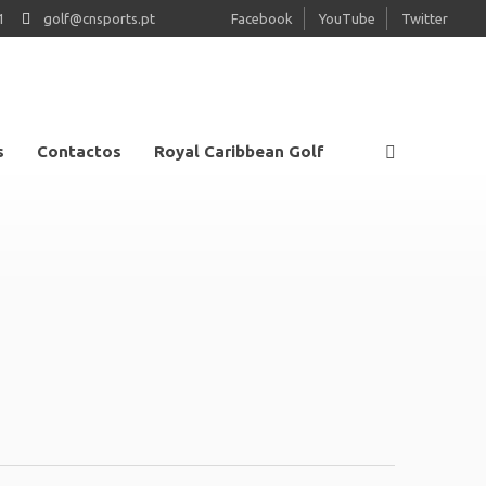
1
golf@cnsports.pt
Facebook
YouTube
Twitter
s
Contactos
Royal Caribbean Golf