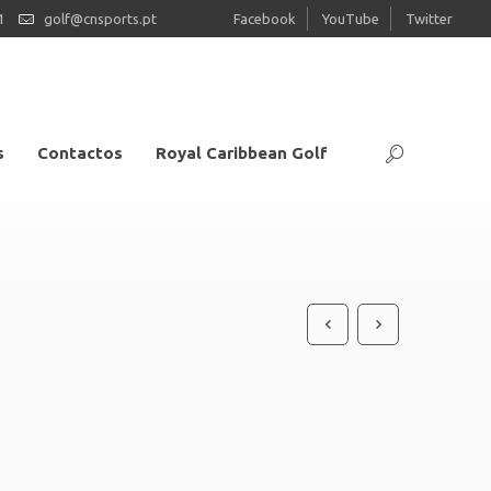
1
golf@cnsports.pt
Facebook
YouTube
Twitter
s
Contactos
Royal Caribbean Golf