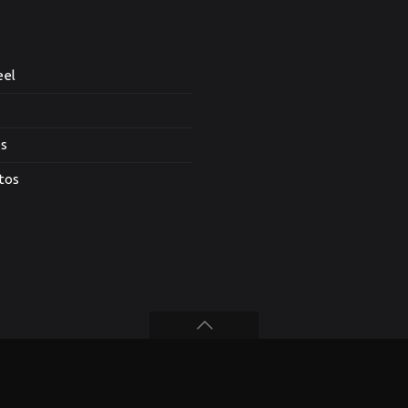
eel
es
tos